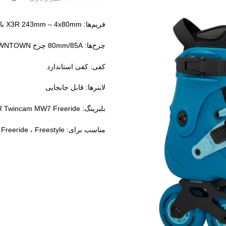
فریم‌ها: X3R 243mm – 4x80mm با قابلیت راکر شدن
چرخ‌ها: 80mm/85A چرخ DOWNTOWN
کفی: کفی استاندارد
لاینرها: قابل جابجایی
بلبرینگ: FR Twincam MW7 Freeride
مناسب برای: Freeride ، Freestyle ، اسکیت شهری