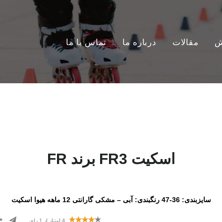
ش
مقالات
درباره ما
تماس با ما
اسکیت FR3 برند FR
سایزبندی: 36-47 رنگبندی: آبی – مشکی گارانتی 12 ماهه هیوا اسکیت
4
امتیاز از
1
رای