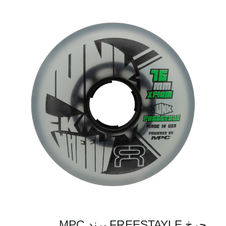
چرخ FREESTAYLE برند MPC