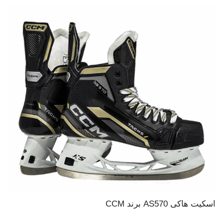
اسکیت هاکی AS570 برند CCM